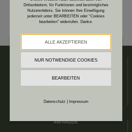
Drittanbietern, für Funktionen und bestmögliches
Nutzererlebnis. Sie können Ihre Einwilligung
jederzeit unter BEARBEITEN oder "Cookies
bearbeiten" widerrufen. Danke.
ALLE AKZEPTIEREN
ADRESSE:
NUR NOTWENDIGE COOKIES
Kommando & BetrStb TÜPL A
BEARBEITEN
Schloss Allentsteig
Pfarrer Josef Edinger Platz 13
3804 ALLENTSTEIG
Tel.: 050201 31 42100
Datenschutz
|
Impressum
ANFRAGEN: