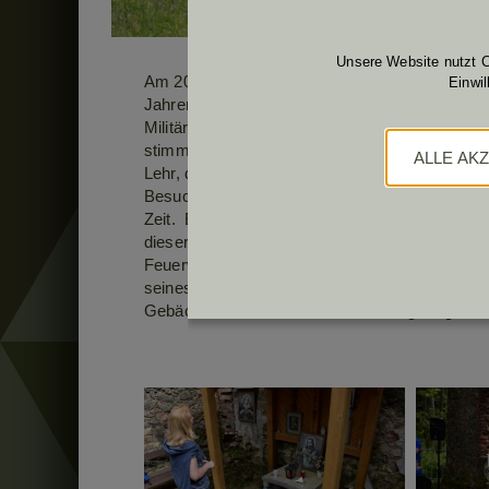
Unsere Website nutzt C
Am 20. Mai fand die traditionelle Fußwallfahrt 
Einwi
Jahren bestehenden Pilgerstätte kamen nahezu
Militärsuperior Sascha Kaspar zelebriert. Der
stimmigen Liedern. In Oberndorf begrüßte der
ALLE AK
Lehr, die Besucher. Oberst Herbert Gaugusch wi
Besucher dieser Maiandacht hin und unterstrich 
Zeit. Er dankte auch allen Verantwortlichen un
dieser Feier. Bernhard Lehr bedankte sich beim
Feuerwehr Hörmanns für die Vorbereitung und D
seines verstorbenen Vaters. Diese besagt, das
Gebäck des Bäckers aus Plöttbach gefragt wa