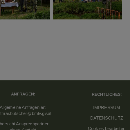
ANFRAGEN:
RECHTLICHES:
Allgemeine Anfragen an:
IMPRESSUM
etmar.butschell@bmlv.gv.at
DATENSCHUTZ
bersicht Ansprechpartner:
Cookies bearbeiten
siehe
Kontakt