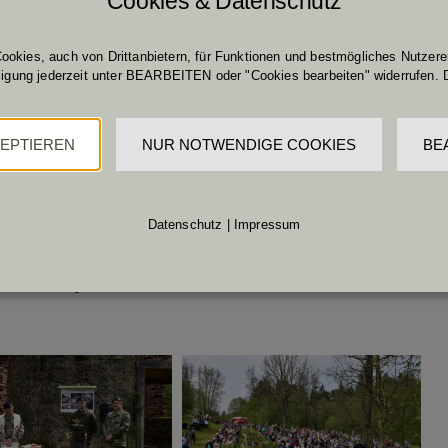
Cookies & Datenschutz
ookies, auch von Drittanbietern, für Funktionen und bestmögliches Nutzerer
und Messe beim Brünnl in Oberndorf statt. Zu der seit 270
lligung jederzeit unter BEARBEITEN oder "Cookies bearbeiten" widerrufen. 
 650 Besucher. Die Heilige Messe wurde heuer von
 Chor „Einklang“ aus Großglobnitz umrahmte diese Messe mit
 Obmann des Vereins „Freunde der alten Heimat“, Bernhard
ZEPTIEREN
NUR NOTWENDIGE COOKIES
BE
es in seiner Rede auf die beachtliche Zahl der Wallfahrer und
die Wichtigkeit dieser Veranstaltung, gerade in der heutigen
d den Bediensteten für die Vorbereitung und Durchführung
 Österreichischen Bundesheer und bei der Freiwilligen
Datenschutz
|
Impressum
urchführung dieser Feier. Am Ende erzählte er eine Anekdote
s bei Wallfahrten vor der Aussiedelung ganz besonders das
r, da dieser ganz himmlisch mundende Semmeln buk.