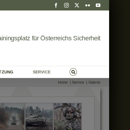
Facebook
Instagram
X
Flickr
YouTube
ainingsplatz für Österreichs Sicherheit
UTZUNG
SERVICE
Home
Service
Galerie