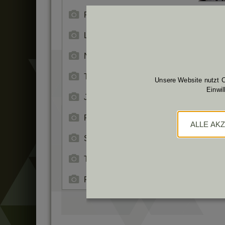
Rette-/Berge- Ausbild. Anlage
LFZ Trainingszentrum
Natura 2000 Schutzgebiet
TÜPL Impressionen
Unsere Website nutzt C
Einwi
Jagd
Forst
ALLE AK
Steinbrüche
Tiere im TÜPL
Freizeitbörse