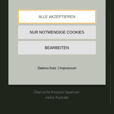
ADRESSE:
ALLE AKZEPTIEREN
Kommando & BetrStb TÜPL A
Schloss Allentsteig
NUR NOTWENDIGE COOKIES
Pfarrer Josef Edinger Platz 13
3804 ALLENTSTEIG
Tel.: 050201 31 42100
BEARBEITEN
ANFRAGEN:
Datenschutz
|
Impressum
Allgemeine Anfragen an:
dietmar.butschell@bmlv.gv.at
Übersicht Ansprechpartner:
siehe
Kontakt