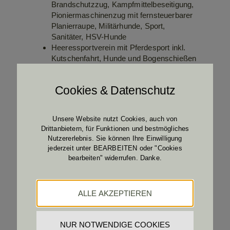
Brandschutzzug, Kampfmittelbeseitigung,
Pioniermaschinenzug mit fernsteuerbarer
Planierraupe, Militärhunde, Sport,
Sanitäter, HSV-Hunde
Heeressportverein mit Pferdesport inkl.
Kutschenfahrt, Hunde und Bogenschießen
Military Fitnessvorführung mit Schistar
Christian MAYER
Cookies & Datenschutz
Escape-Room
10-Meter-Sprungturm
Bundesheer-Heißluftballon
Unsere Website nutzt Cookies, auch von
Hüpfzug „Cindy Cityjet“
Drittanbietern, für Funktionen und bestmögliches
Kinderbasteln
Nutzererlebnis. Sie können Ihre Einwilligung
Hubschraubersimulator
jederzeit unter BEARBEITEN oder "Cookies
Essen aus der Gulaschkanone (Gulasch,
bearbeiten" widerrufen. Danke.
Rindsragout), weiters Gemüselaibchen,
Leberkäsesemmel, Pommes, Hotdog
Kaffee & Kuchen
ALLE AKZEPTIEREN
Softeis
NUR NOTWENDIGE COOKIES