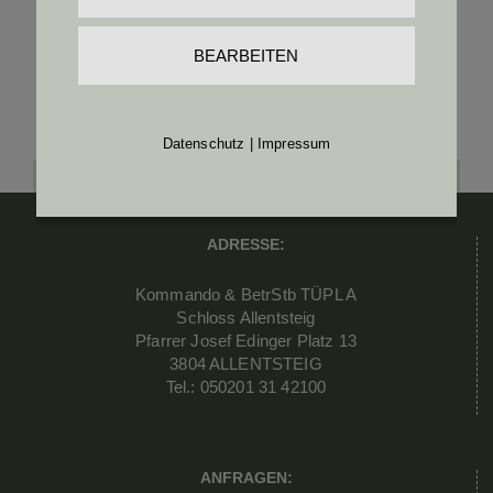
BEARBEITEN
Datenschutz
|
Impressum
ADRESSE:
Kommando & BetrStb TÜPL A
Schloss Allentsteig
Pfarrer Josef Edinger Platz 13
3804 ALLENTSTEIG
Tel.: 050201 31 42100
ANFRAGEN: