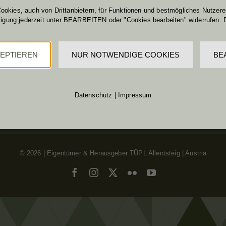
ookies, auch von Drittanbietern, für Funktionen und bestmögliches Nutzerer
lligung jederzeit unter BEARBEITEN oder "Cookies bearbeiten" widerrufen. 
ANFRAGEN:
RECHTLICHES:
ZEPTIEREN
NUR NOTWENDIGE COOKIES
BE
Allgemeine Anfragen an:
IMPRESSUM
etmar.butschell@bmlv.gv.at
DATENSCHUTZ
bersicht Ansprechpartner:
Cookies bearbeiten
siehe
Kontakt
Datenschutz
|
Impressum
©
2026 | Eigentümer & Herausgeber TÜPL Allentsteig | Austria
Facebook
Instagram
X
Flickr
YouTube