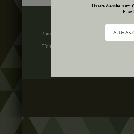
Unsere Website nutzt C
Einwi
ADRESSE:
ALLE AK
Kommando & BetrStb TÜPL A
Schloss Allentsteig
di
Pfarrer Josef Edinger Platz 13
Ü
3804 ALLENTSTEIG
Tel.: 050201 31 42100