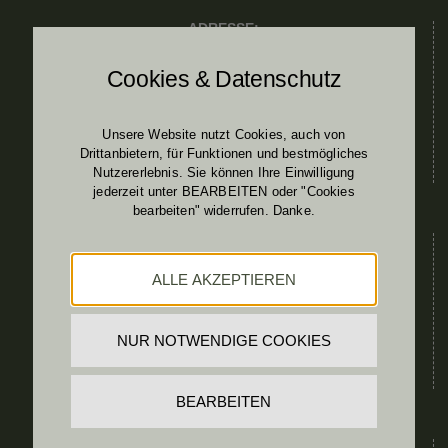
ADRESSE:
Kommando & BetrStb TÜPL A
Cookies & Datenschutz
Schloss Allentsteig
Pfarrer Josef Edinger Platz 13
Unsere Website nutzt Cookies, auch von
3804 ALLENTSTEIG
Drittanbietern, für Funktionen und bestmögliches
Tel.: 050201 31 42100
Nutzererlebnis. Sie können Ihre Einwilligung
jederzeit unter BEARBEITEN oder "Cookies
bearbeiten" widerrufen. Danke.
ANFRAGEN:
ALLE AKZEPTIEREN
Allgemeine Anfragen an:
dietmar.butschell@bmlv.gv.at
NUR NOTWENDIGE COOKIES
Übersicht Ansprechpartner:
siehe
Kontakt
BEARBEITEN
RECHTLICHES: